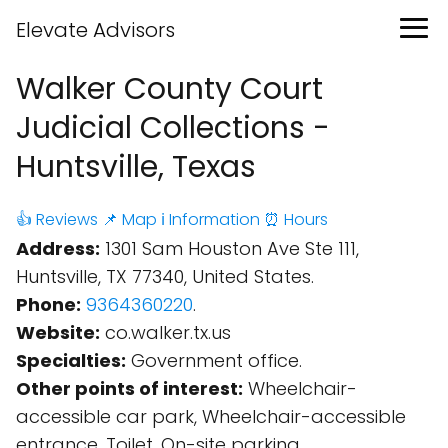
Elevate Advisors
Walker County Court
Judicial Collections -
Huntsville, Texas
👍 Reviews
📌 Map
ℹ️ Information
⏰ Hours
Address:
1301 Sam Houston Ave Ste 111,
Huntsville, TX 77340, United States.
Phone:
9364360220
.
Website:
co.walker.tx.us
Specialties:
Government office.
Other points of interest:
Wheelchair-
accessible car park, Wheelchair-accessible
entrance, Toilet, On-site parking.