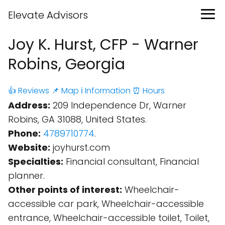
Elevate Advisors
Joy K. Hurst, CFP - Warner
Robins, Georgia
👍 Reviews
📌 Map
ℹ️ Information
⏰ Hours
Address:
209 Independence Dr, Warner
Robins, GA 31088, United States.
Phone:
4789710774
.
Website:
joyhurst.com
Specialties:
Financial consultant, Financial
planner.
Other points of interest:
Wheelchair-
accessible car park, Wheelchair-accessible
entrance, Wheelchair-accessible toilet, Toilet,