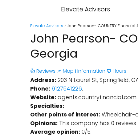
Elevate Advisors
Elevate Advisors
John Pearson- COUNTRY Financial A
John Pearson- COU
Georgia
👍 Reviews
📌 Map
ℹ️ Information
⏰ Hours
Address:
203 N Laurel St, Springfield, G
Phone:
9127541226
.
Website:
agents.countryfinancial.com
Specialties:
-.
Other points of interest:
Wheelchair-ac
Opinions:
This company has 0 reviews 
Average opinion:
0/5.