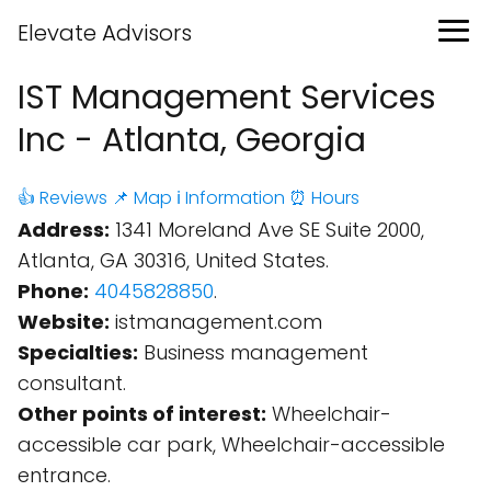
Elevate Advisors
IST Management Services
Inc - Atlanta, Georgia
👍 Reviews
📌 Map
ℹ️ Information
⏰ Hours
Address:
1341 Moreland Ave SE Suite 2000,
Atlanta, GA 30316, United States.
Phone:
4045828850
.
Website:
istmanagement.com
Specialties:
Business management
consultant.
Other points of interest:
Wheelchair-
accessible car park, Wheelchair-accessible
entrance.