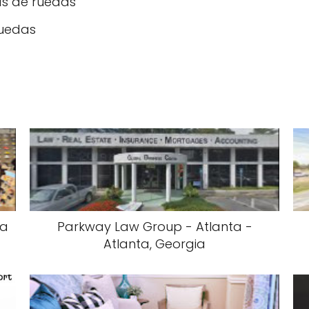
as de ruedas
ruedas
ia
Parkway Law Group - Atlanta -
Atlanta, Georgia