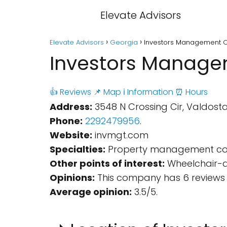
Elevate Advisors
Elevate Advisors
Georgia
Investors Management C
Investors Manage
👍 Reviews
📌 Map
ℹ️ Information
⏰ Hours
Address:
3548 N Crossing Cir, Valdosta,
Phone:
2292479956
.
Website:
invmgt.com
Specialties:
Property management comp
Other points of interest:
Wheelchair-ac
Opinions:
This company has 6 reviews 
Average opinion:
3.5/5.