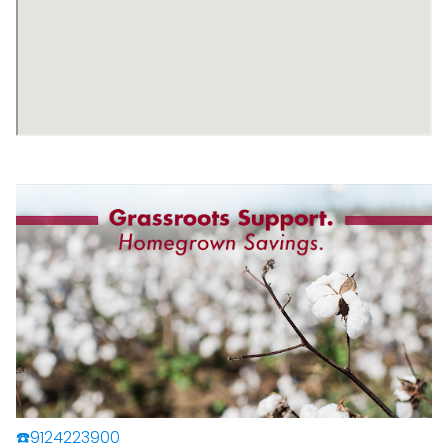
☎️9124223900