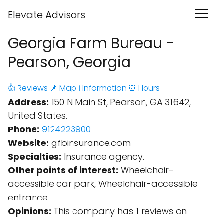
Elevate Advisors
Georgia Farm Bureau -
Pearson, Georgia
👍 Reviews
📌 Map
ℹ️ Information
⏰ Hours
Address:
150 N Main St, Pearson, GA 31642,
United States.
Phone:
9124223900
.
Website:
gfbinsurance.com
Specialties:
Insurance agency.
Other points of interest:
Wheelchair-
accessible car park, Wheelchair-accessible
entrance.
Opinions:
This company has 1 reviews on