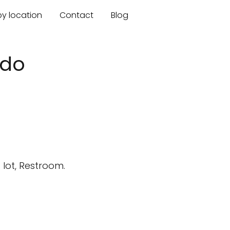
by location
Contact
Blog
ado
lot, Restroom.