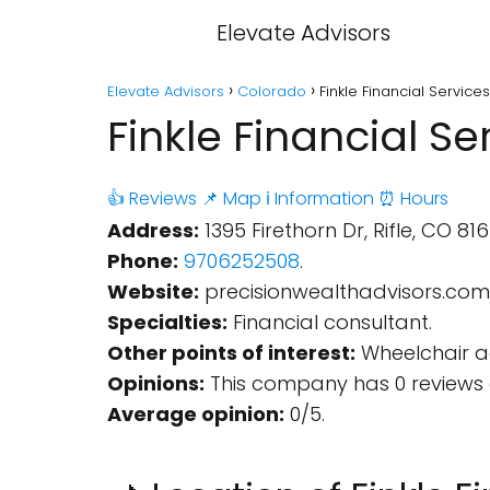
Elevate Advisors
Elevate Advisors
Colorado
Finkle Financial Services
Finkle Financial Se
👍 Reviews
📌 Map
ℹ️ Information
⏰ Hours
Address:
1395 Firethorn Dr, Rifle, CO 816
Phone:
9706252508
.
Website:
precisionwealthadvisors.com
Specialties:
Financial consultant.
Other points of interest:
Wheelchair ac
Opinions:
This company has 0 reviews 
Average opinion:
0/5.