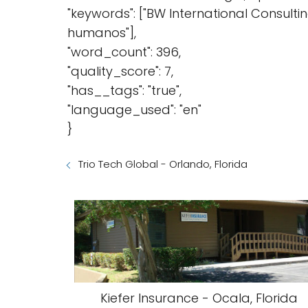
"keywords": ["BW International Consulting
humanos"],
"word_count": 396,
"quality_score": 7,
"has__tags": "true",
"language_used": "en"
}
Trio Tech Global - Orlando, Florida
Kiefer Insurance - Ocala, Florida