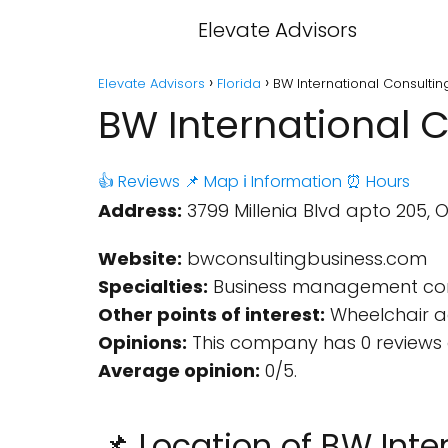
Elevate Advisors
Elevate Advisors
Florida
BW International Consulting
BW International C
👍 Reviews
📌 Map
ℹ️ Information
⏰ Hours
Address:
3799 Millenia Blvd apto 205, O
Website:
bwconsultingbusiness.com
Specialties:
Business management con
Other points of interest:
Wheelchair ac
Opinions:
This company has 0 reviews 
Average opinion:
0/5.
📌 Location of BW Inte