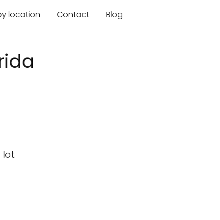
by location
Contact
Blog
rida
lot.